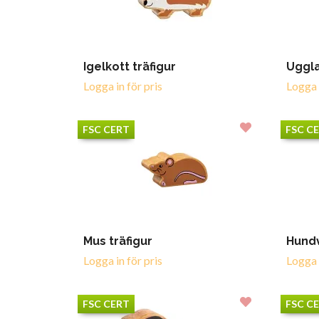
Igelkott träfigur
Uggla
Logga in för pris
Logga i
FSC CERT
FSC C
Mus träfigur
Hundv
Logga in för pris
Logga i
FSC CERT
FSC C