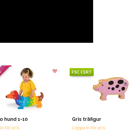
A!
FSC CERT
 hund 1-10
Gris träfigur
n för pris
Logga in för pris