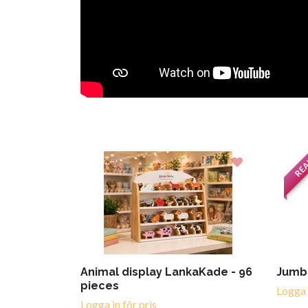
RE
Animal display LankaKade - 96
Jumbo
pieces
Logga i
Logga in för pris