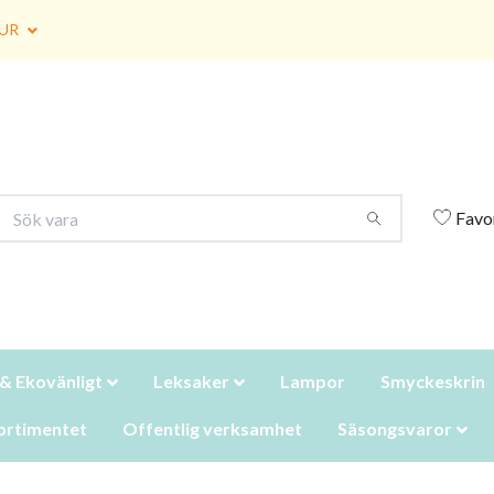
UR
Favo
 & Ekovänligt
Leksaker
Lampor
Smyckeskrin
ortimentet
Offentlig verksamhet
Säsongsvaror