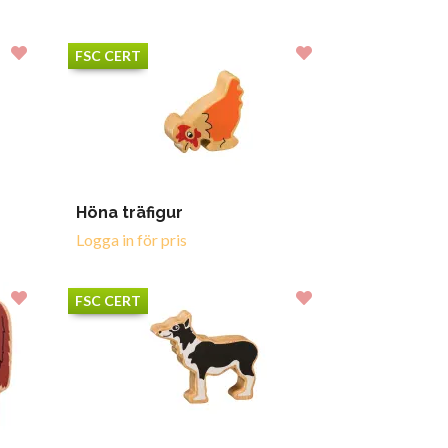
FSC CERT
Höna träfigur
Logga in för pris
FSC CERT