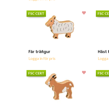
FSC CERT
FSC C
Får träfigur
Häst 
Logga in för pris
Logga i
FSC CERT
FSC C