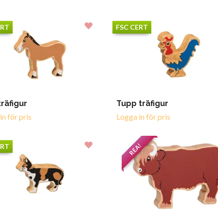
ERT
FSC CERT
träfigur
Tupp träfigur
n för pris
Logga in för pris
REA!
ERT