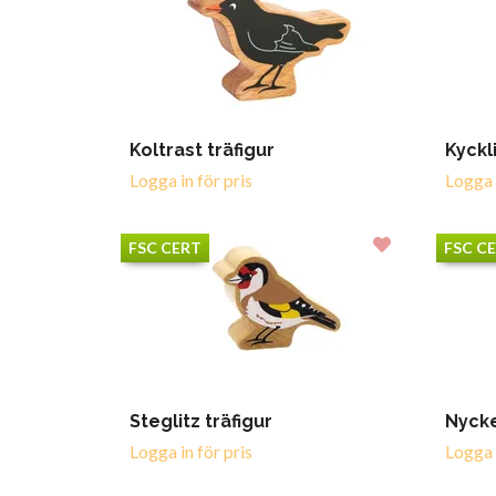
Koltrast träfigur
Kyckl
Logga in för pris
Logga i
FSC CERT
FSC C
Steglitz träfigur
Nycke
Logga in för pris
Logga i