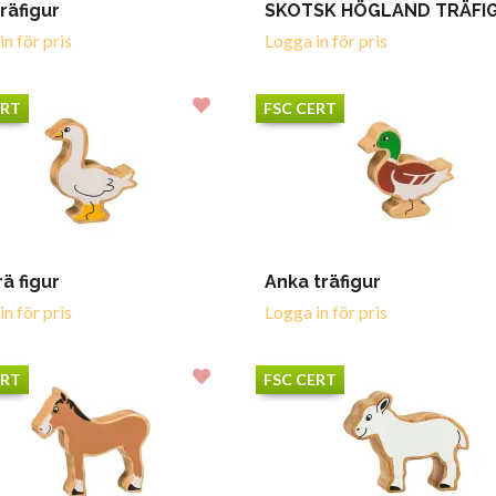
träfigur
SKOTSK HÖGLAND TRÄFI
n för pris
Logga in för pris
ERT
FSC CERT
rä figur
Anka träfigur
n för pris
Logga in för pris
ERT
FSC CERT