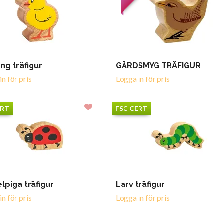
ing träfigur
GÄRDSMYG TRÄFIGUR
n för pris
Logga in för pris
ERT
FSC CERT
lpiga träfigur
Larv träfigur
n för pris
Logga in för pris