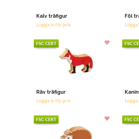
Kalv träfigur
Föl tr
Logga in för pris
Logga i
FSC CERT
FSC C
Räv träfigur
Kanin
Logga in för pris
Logga i
FSC CERT
FSC C