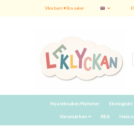
Våra barn ♥ Bra saker
E
Nya leksaker/Nyheter
Ekologiskt
Varumärken
REA
Hela s