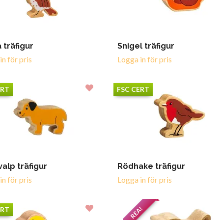
 träfigur
Snigel träfigur
n för pris
Logga in för pris
ERT
FSC CERT
alp träfigur
Rödhake träfigur
n för pris
Logga in för pris
REA!
ERT