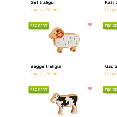
Get träfigur
Katt 
Logga in för pris
Logga i
FSC CERT
FSC C
Bagge träfigur
Gås t
Logga in för pris
Logga i
FSC CERT
FSC C