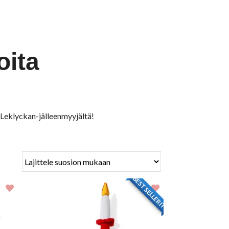
oita
n Leklyckan-jälleenmyyjältä!
BESTSELLERIT