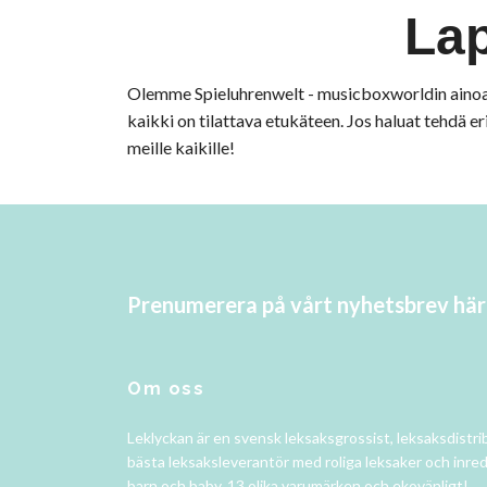
Lap
Olemme Spieluhrenwelt - musicboxworldin ainoa jak
kaikki on tilattava etukäteen. Jos haluat tehdä e
meille kaikille!
Prenumerera på vårt nyhetsbrev här
Om oss
Leklyckan är en svensk leksaksgrossist, leksaksdistri
bästa leksaksleverantör med roliga leksaker och inred
barn och baby. 13 olika varumärken och ekovänligt!