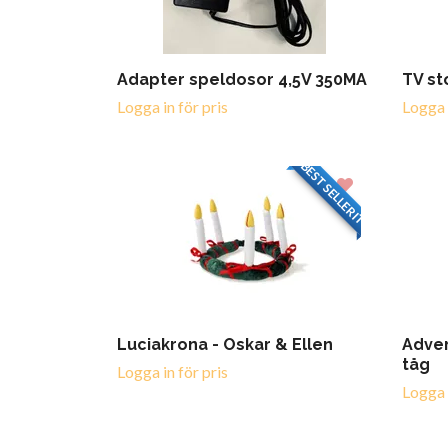
Adapter speldosor 4,5V 350MA
TV st
Logga in för pris
Logga i
BESTSELLERIT
Luciakrona - Oskar & Ellen
Adve
tåg
Logga in för pris
Logga i