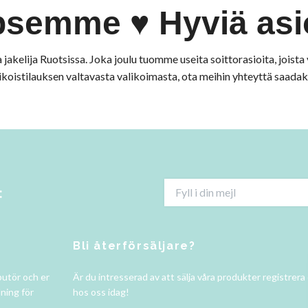
semme ♥ Hyviä asi
elija Ruotsissa. Joka joulu tuomme useita soittorasioita, joista vo
rikoistilauksen valtavasta valikoimasta, ota meihin yhteyttä saadak
:
Bli återförsäljare?
butör och er
Är du intresserad av att sälja våra produkter registrera
ning för
hos oss idag!