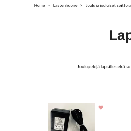
Home
Lastenhuone
Joulu ja jouluiset soittor
La
Joulupelejä lapsille sekä s