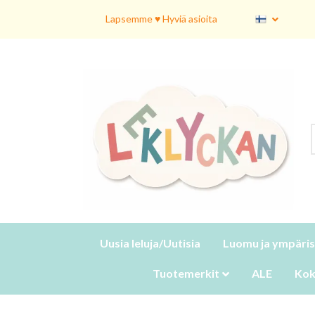
Lapsemme ♥ Hyviä asioita
Uusia leluja/Uutisia
Luomu ja ympäris
Tuotemerkit
ALE
Kok