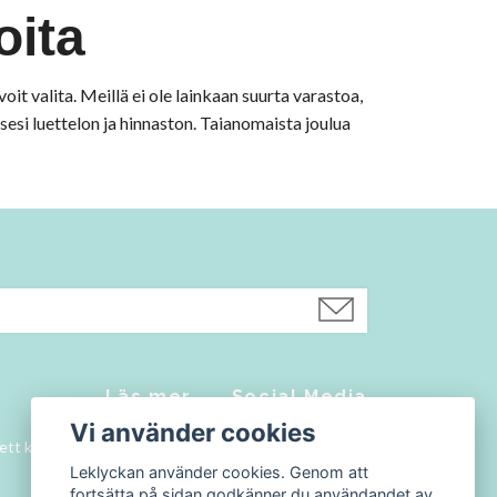
oita
it valita. Meillä ei ole lainkaan suurta varastoa,
sesi luettelon ja hinnaston. Taianomaista joulua
Läs mer
Social Media
Vi använder cookies
 ett konto
Yhteystiedot
Facebook
Leklyckan använder cookies. Genom att
Ostoehdot
Instagram
fortsätta på sidan godkänner du användandet av