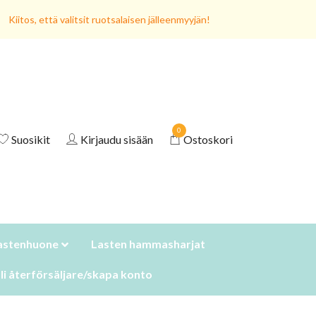
Kiitos, että valitsit ruotsalaisen jälleenmyyjän!
0
Suosikit
Kirjaudu sisään
Ostoskori
astenhuone
Lasten hammasharjat
li återförsäljare/skapa konto