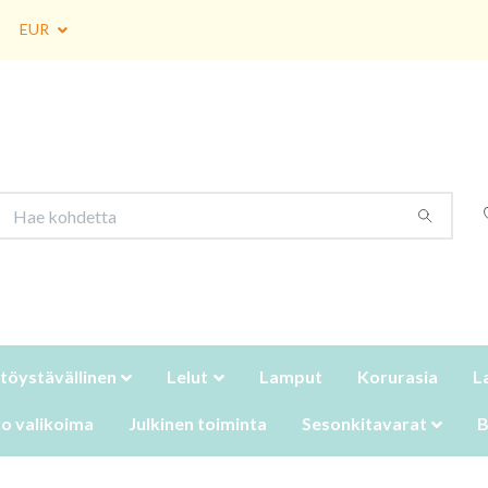
EUR
töystävällinen
Lelut
Lamput
Korurasia
L
o valikoima
Julkinen toiminta
Sesonkitavarat
B