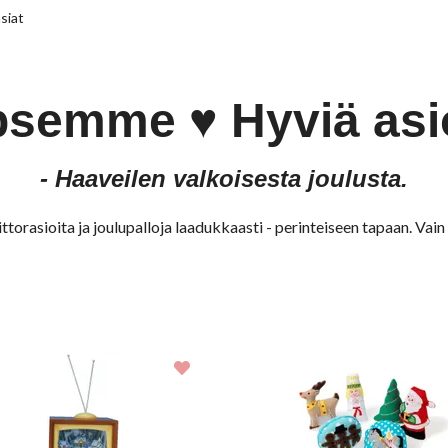
asiat
psemme
♥ Hyviä asi
- Haaveilen valkoisesta joulusta.
oittorasioita ja joulupalloja laadukkaasti - perinteiseen tapaan. Vai