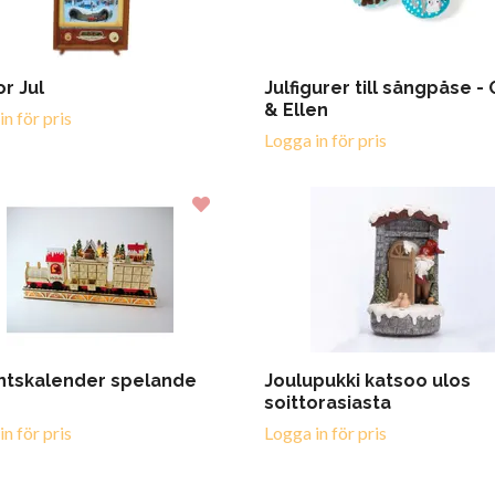
or Jul
Julfigurer till sångpåse -
& Ellen
n för pris
Logga in för pris
ntskalender spelande
Joulupukki katsoo ulos
soittorasiasta
n för pris
Logga in för pris