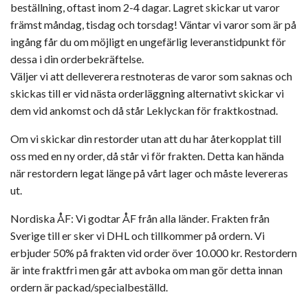
beställning, oftast inom 2-4 dagar. Lagret skickar ut varor
främst måndag, tisdag och torsdag! Väntar vi varor som är på
ingång får du om möjligt en ungefärlig leveranstidpunkt för
dessa i din orderbekräftelse.
Väljer vi att delleverera restnoteras de varor som saknas och
skickas till er vid nästa orderläggning alternativt skickar vi
dem vid ankomst och då står Leklyckan för fraktkostnad.
Om vi skickar din restorder utan att du har återkopplat till
oss med en ny order, då står vi för frakten. Detta kan hända
när restordern legat länge på vårt lager och måste levereras
ut.
Nordiska ÅF: Vi godtar ÅF från alla länder. Frakten från
Sverige till er sker vi DHL och tillkommer på ordern. Vi
erbjuder 50% på frakten vid order över 10.000 kr. Restordern
är inte fraktfri men går att avboka om man gör detta innan
ordern är packad/specialbeställd.