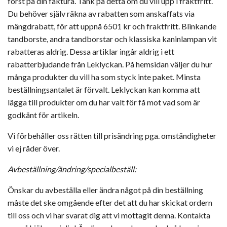
först på din faktura. Tänk på detta om du vill upp i fraktfritt.
Du behöver själv räkna av rabatten som anskaffats via
mängdrabatt, för att uppnå 6501 kr och fraktfritt. Blinkande
tandborste, andra tandborstar och klassiska kaninlampan vit
rabatteras aldrig. Dessa artiklar ingår aldrig i ett
rabatterbjudande från Leklyckan. På hemsidan väljer du hur
många produkter du vill ha som styck inte paket. Minsta
beställningsantalet är förvalt. Leklyckan kan komma att
lägga till produkter om du har valt för få mot vad som är
godkänt för artikeln.
Vi förbehåller oss rätten till prisändring pga. omständigheter
vi ej råder över.
Avbeställning/ändring/specialbeställ:
Önskar du avbeställa eller ändra något på din beställning
måste det ske omgående efter det att du har skickat ordern
till oss och vi har svarat dig att vi mottagit denna. Kontakta