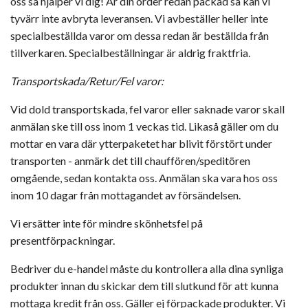
oss så hjälper vi dig! Är din order redan packad så kan vi
tyvärr inte avbryta leveransen. Vi avbeställer heller inte
specialbeställda varor om dessa redan är beställda från
tillverkaren. Specialbeställningar är aldrig fraktfria.
Transportskada/Retur/Fel varor:
Vid dold transportskada, fel varor eller saknade varor skall
anmälan ske till oss inom 1 veckas tid. Likaså gäller om du
mottar en vara där ytterpaketet har blivit förstört under
transporten - anmärk det till chauffören/speditören
omgående, sedan kontakta oss. Anmälan ska vara hos oss
inom 10 dagar från mottagandet av försändelsen.
Vi ersätter inte för mindre skönhetsfel på
presentförpackningar.
Bedriver du e-handel måste du kontrollera alla dina synliga
produkter innan du skickar dem till slutkund för att kunna
mottaga kredit från oss. Gäller ej förpackade produkter. Vi