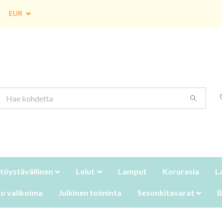
EUR
töystävällinen
Lelut
Lamput
Korurasia
L
o valikoima
Julkinen toiminta
Sesonkitavarat
B