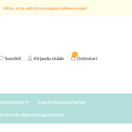
Kiitos, että valitsit ruotsalaisen jälleenmyyjän!
0
Suosikit
Kirjaudu sisään
Ostoskori
astenhuone
Lasten hammasharjat
li återförsäljare/skapa konto