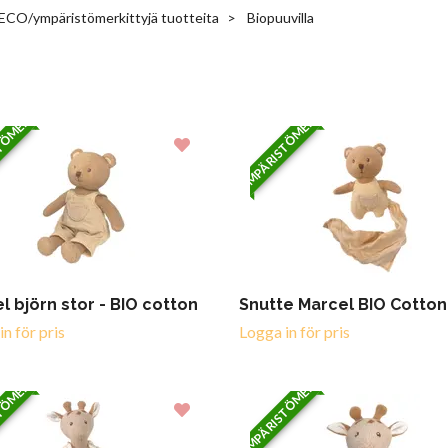
ECO/ympäristömerkittyjä tuotteita
Biopuuvilla
TÖMERKITTY
YMPÄRISTÖMERKITTY
l björn stor - BIO cotton
Snutte Marcel BIO Cotton
n för pris
Logga in för pris
TÖMERKITTY
YMPÄRISTÖMERKITTY