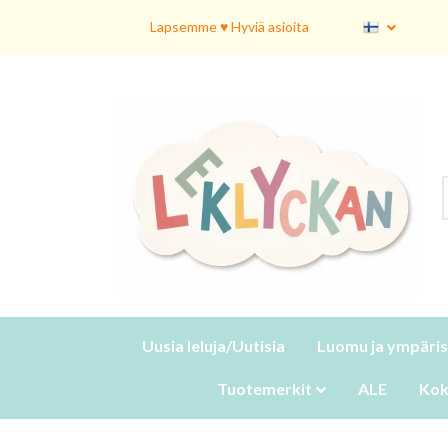
Lapsemme ♥ Hyviä asioita
Uusia leluja/Uutisia
Luomu ja ympäris
Tuotemerkit
ALE
Kok