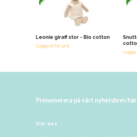
Leonie giraff stor - Bio cotton
Snutt
cott
Logga in för pris
Logga i
Prenumerera på vårt nyhetsbrev här
Om oss