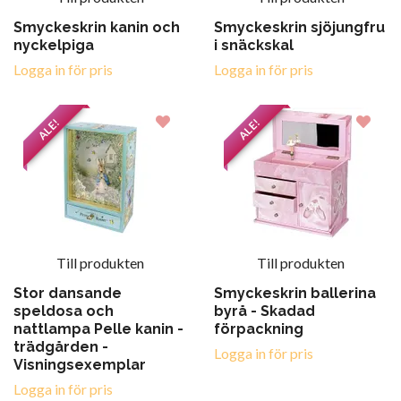
Smyckeskrin kanin och
Smyckeskrin sjöjungfru
nyckelpiga
i snäckskal
Logga in för pris
Logga in för pris
ALE!
ALE!
Till produkten
Till produkten
Stor dansande
Smyckeskrin ballerina
speldosa och
byrå - Skadad
nattlampa Pelle kanin -
förpackning
trädgården -
Logga in för pris
Visningsexemplar
Logga in för pris