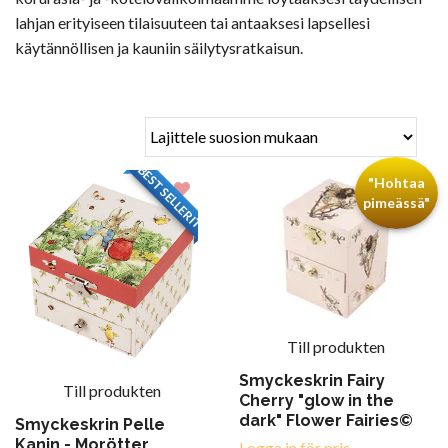
lahjan erityiseen tilaisuuteen tai antaaksesi lapsellesi
käytännöllisen ja kauniin säilytysratkaisun.
BESTSELLERIT
"Hohtaa
pimeässä"
Till produkten
Smyckeskrin Fairy
Till produkten
Cherry "glow in the
dark" Flower Fairies©
Smyckeskrin Pelle
Kanin - Morötter
Logga in för pris