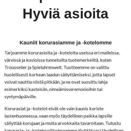
Hyviä asioita
Kauniit korurasiamme ja -kotelomme
Tarjoamme korurasioita ja -koteloita useissa eri malleissa,
väreissä ja kuvioissa tunnetuilta tuotemerkeiltä, kuten
Trousselier ja Spieluhrenwelt. Tuotteemme on valittu
huolellisesti korkean laadun säilyttämiseksi, jotta lapset
voivat nauttia niistä pitkään, ja ne ovat suosittu lahja
esimerkiksi kasteisiin, nimeämisseremonioihin tai
syntymäpäiville.
Korurasiat ja -kotelot eivät ole vain kaunis koriste
lastenhuoneessa, vaan myös täydellinen paikka lapsille
säilyttää korujaan ja muita arvokkaita tavaroitaan. Tutustu
korurasia- ja -kotelovalikoimaamme löytääksesi täydellisen