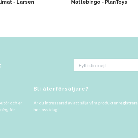
limat - Larsen
Mattebingo - PlanToys
:
Bli återförsäljare?
butör och er
Är du intresserad av att sälja våra produkter registrer
ning för
hos oss idag!