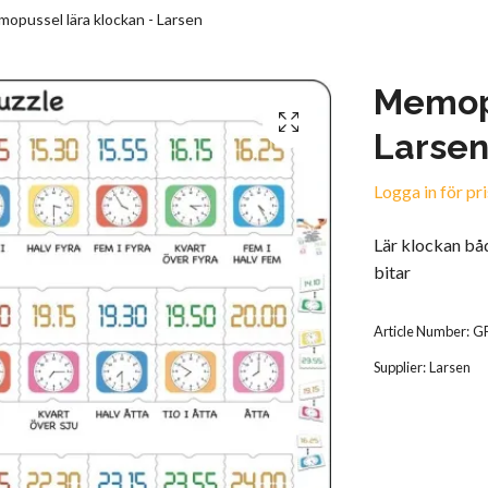
opussel lära klockan - Larsen
Memopu
Larse
Logga in för pri
Lär klockan bå
bitar
Article Number:
G
Supplier:
Larsen