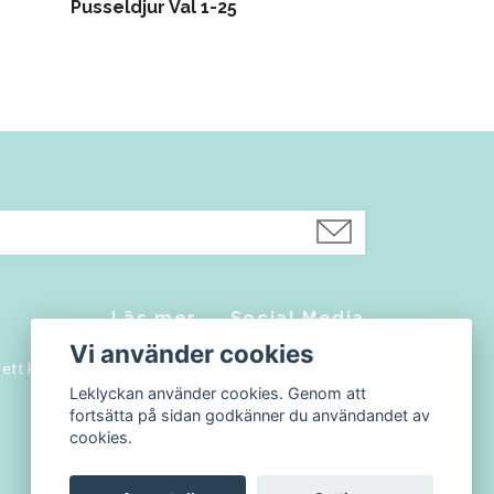
Pusseldjur Val 1-25
Balansspel 
Läs mer
Social Media
Vi använder cookies
a ett konto
Kontakt
Facebook
Leklyckan använder cookies. Genom att
Köpvillkor
Instagram
fortsätta på sidan godkänner du användandet av
Blogg
cookies.