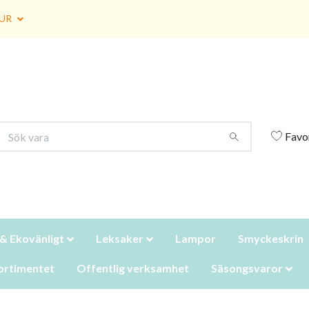
UR
Favo
 & Ekovänligt
Leksaker
Lampor
Smyckeskrin
ortimentet
Offentlig verksamhet
Säsongsvaror