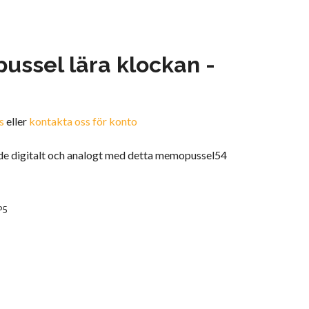
ssel lära klockan -
n
s
eller
kontakta oss för konto
de digitalt och analogt med detta memopussel54
P5