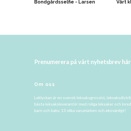
Bondgårdsselfie - Larsen
Vårt k
Prenumerera på vårt nyhetsbrev här
Om oss
Leklyckan är en svensk leksaksgrossist, leksaksdistri
bästa leksaksleverantör med roliga leksaker och inred
barn och baby. 13 olika varumärken och ekovänligt!