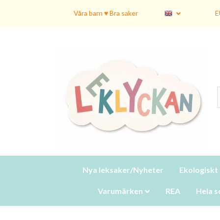
Våra barn ♥ Bra saker
E
Nya leksaker/Nyheter
Ekologiskt
Varumärken
REA
Hela s