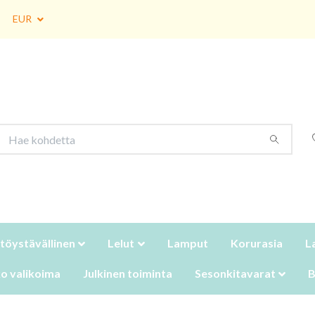
EUR
töystävällinen
Lelut
Lamput
Korurasia
L
o valikoima
Julkinen toiminta
Sesonkitavarat
B