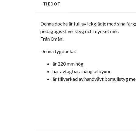
TIEDOT
Denna docka är full av lekglädje med sina färgg
pedagogiskt verktyg och mycket mer.
Från 0mån!
Denna tygdocka:
är 220 mm hög
har avtagbara hängselbyxor
är tillverkad av handvävt bomullstyg me