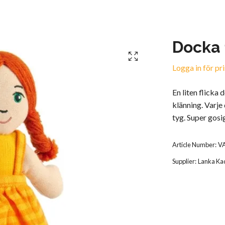
Docka f
Logga in för pri
En liten flicka
klänning. Varje
tyg. Super gosi
Article Number:
V
Supplier:
Lanka Ka