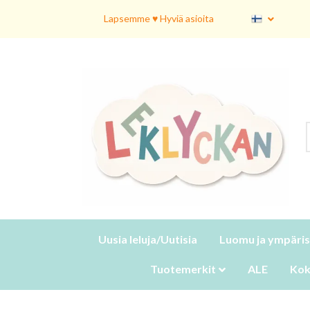
Lapsemme ♥ Hyviä asioita
Uusia leluja/Uutisia
Luomu ja ympäris
Tuotemerkit
ALE
Kok