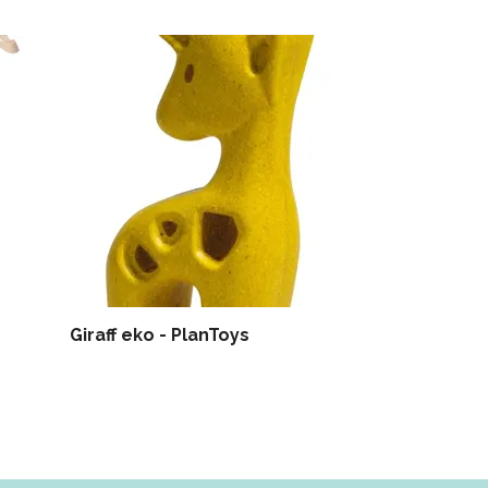
Giraff eko - PlanToys
Ollie Norsu -
pehmoinen pe