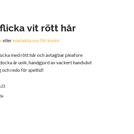
licka vit rött hår
s
eller
kontakta oss för konto
 docka med rött hår och avtagbar pinafore
 docka är unik, handgjord av vackert handvävt
g och redo för speltid!
A23
de