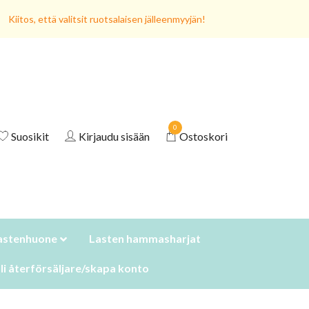
Kiitos, että valitsit ruotsalaisen jälleenmyyjän!
0
Suosikit
Kirjaudu sisään
Ostoskori
astenhuone
Lasten hammasharjat
li återförsäljare/skapa konto