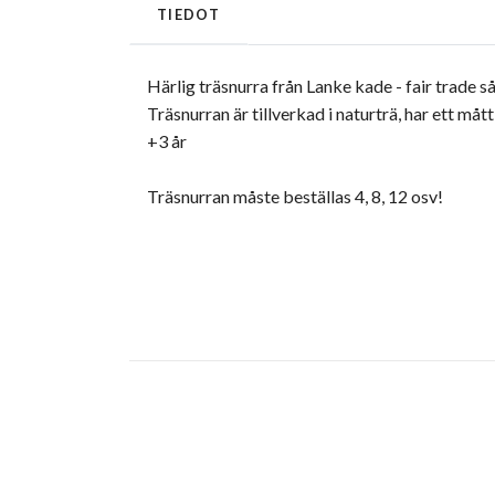
TIEDOT
Härlig träsnurra från Lanke kade - fair trade så
Träsnurran är tillverkad i naturträ, har ett mått
+3 år
Träsnurran måste beställas 4, 8, 12 osv!