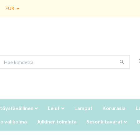
EUR
töystävällinen
Lelut
Lamput
Korurasia
L
o valikoima
Julkinen toiminta
Sesonkitavarat
B