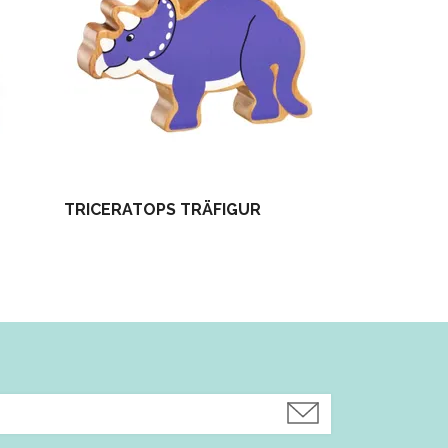
TRICERATOPS TRÄFIGUR
Hyppynaru m