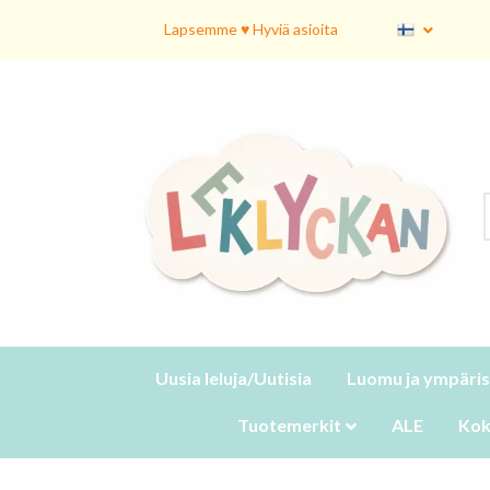
Lapsemme ♥ Hyviä asioita
Uusia leluja/Uutisia
Luomu ja ympäris
Tuotemerkit
ALE
Kok