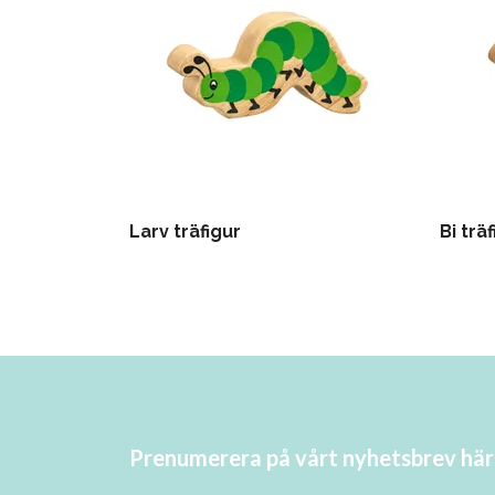
Larv träfigur
Bi trä
Prenumerera på vårt nyhetsbrev här