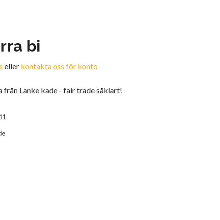
rra bi
s
eller
kontakta oss för konto
 från Lanke kade - fair trade såklart!
11
de