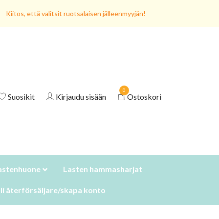
Kiitos, että valitsit ruotsalaisen jälleenmyyjän!
0
Suosikit
Kirjaudu sisään
Ostoskori
astenhuone
Lasten hammasharjat
li återförsäljare/skapa konto